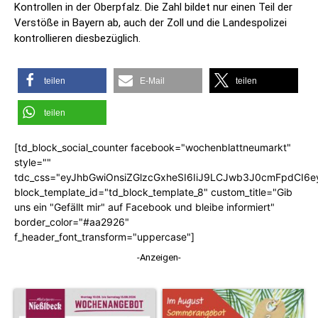
Kontrollen in der Oberpfalz. Die Zahl bildet nur einen Teil der
Verstöße in Bayern ab, auch der Zoll und die Landespolizei
kontrollieren diesbezüglich.
teilen
E-Mail
teilen
teilen
[td_block_social_counter facebook="wochenblattneumarkt"
style=""
tdc_css="eyJhbGwiOnsiZGlzcGxheSI6IiJ9LCJwb3J0cmFpdCI6
block_template_id="td_block_template_8" custom_title="Gib
uns ein "Gefällt mir" auf Facebook und bleibe informiert"
border_color="#aa2926"
f_header_font_transform="uppercase"]
-Anzeigen-