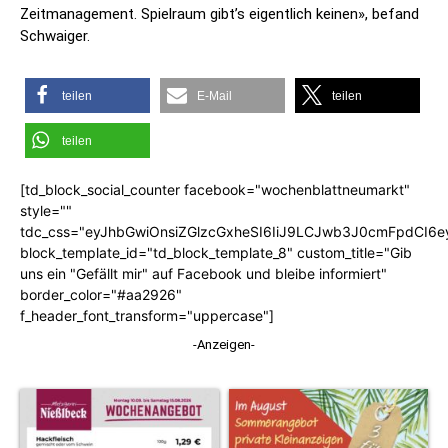
Zeitmanagement. Spielraum gibt’s eigentlich keinen», befand
Schwaiger.
teilen
E-Mail
teilen
teilen
[td_block_social_counter facebook="wochenblattneumarkt"
style=""
tdc_css="eyJhbGwiOnsiZGlzcGxheSI6IiJ9LCJwb3J0cmFpdCI6
block_template_id="td_block_template_8" custom_title="Gib
uns ein "Gefällt mir" auf Facebook und bleibe informiert"
border_color="#aa2926"
f_header_font_transform="uppercase"]
-Anzeigen-