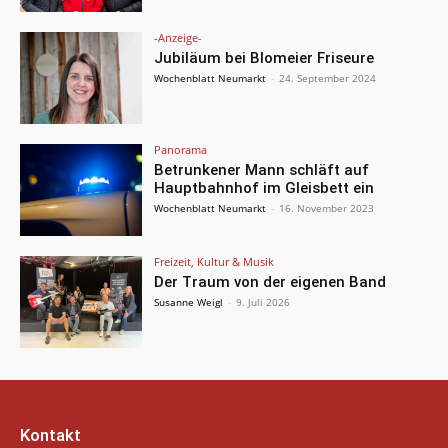
-Anzeige-
Jubiläum bei Blomeier Friseure
Wochenblatt Neumarkt
-
24. September 2024
Panorama
Betrunkener Mann schläft auf
Hauptbahnhof im Gleisbett ein
Wochenblatt Neumarkt
-
16. November 2023
Freizeit, Kultur & Musik
Der Traum von der eigenen Band
Susanne Weigl
-
9. Juli 2026
Kontakt