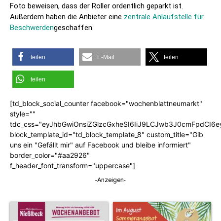
Foto beweisen, dass der Roller ordentlich geparkt ist.
Außerdem haben die Anbieter eine
zentrale Anlaufstelle für
Beschwerden
geschaffen.
teilen
E-Mail
teilen
teilen
[td_block_social_counter facebook="wochenblattneumarkt"
style=""
tdc_css="eyJhbGwiOnsiZGlzcGxheSI6IiJ9LCJwb3J0cmFpdCI6
block_template_id="td_block_template_8" custom_title="Gib
uns ein "Gefällt mir" auf Facebook und bleibe informiert"
border_color="#aa2926"
f_header_font_transform="uppercase"]
-Anzeigen-