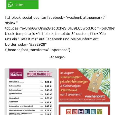
teilen
[td_block_social_counter facebook="wochenblattneumarkt"
style=""
tdc_css="eyJhbGwiOnsiZGlzcGxheSI6IiJ9LCJwb3J0cmFpdCI6
block_template_id="td_block_template_8" custom_title="Gib
uns ein "Gefällt mir" auf Facebook und bleibe informiert"
border_color="#aa2926"
f_header_font_transform="uppercase"]
-Anzeigen-