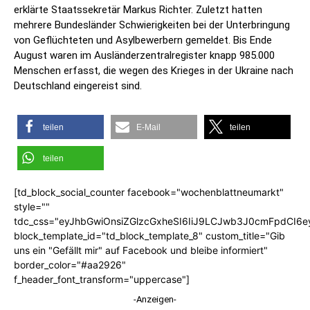
erklärte Staatssekretär Markus Richter. Zuletzt hatten
mehrere Bundesländer Schwierigkeiten bei der Unterbringung
von Geflüchteten und Asylbewerbern gemeldet. Bis Ende
August waren im Ausländerzentralregister knapp 985.000
Menschen erfasst, die wegen des Krieges in der Ukraine nach
Deutschland eingereist sind.
teilen
E-Mail
teilen
teilen
[td_block_social_counter facebook="wochenblattneumarkt"
style=""
tdc_css="eyJhbGwiOnsiZGlzcGxheSI6IiJ9LCJwb3J0cmFpdCI6
block_template_id="td_block_template_8" custom_title="Gib
uns ein "Gefällt mir" auf Facebook und bleibe informiert"
border_color="#aa2926"
f_header_font_transform="uppercase"]
-Anzeigen-