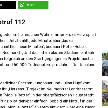
en
teilen
otruf 112
ang oder im heimischen Wohnzimmer – das Herz spielt
en. Jetzt zählt jede Minute, aber „bis ein
chnittlich neun Minuten“, bedauert Peter-Hubert
m Neumarkt. „Und das ist im akuten Stadium einfach
g erfolgreich an den Start gegangenes Projekt auch in
it rund 60.000 Todesopfern pro Jahr in Deutschland
 Mediziner Carsten Jungbauer und Julian Hupf vom
 ihr „Herzens-“Projekt im Neumarkter Landratsamt.
 “Mobile Retter” in der oberpfälzischen Hauptstadt
rinzip ist denkbar einfach: Sobald ein Notruf in der
l das „Mobile Retter“-System aktiviert. Über eine zuvor