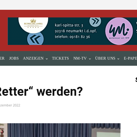
ER
JOBS
ANZEIGEN
TICKETS
NM-TV
ÜBER UNS
E-PAP
Retter“ werden?
ezember 2022