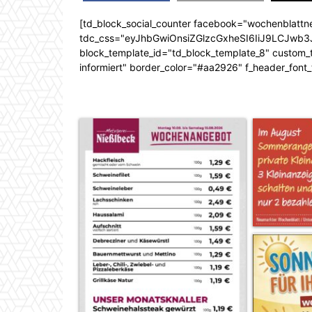
[td_block_social_counter facebook="wochenblattn
tdc_css="eyJhbGwiOnsiZGlzcGxheSI6IiJ9LCJw
block_template_id="td_block_template_8" custom_ti
informiert" border_color="#aa2926" f_header_font