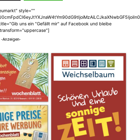
eumarkt" style=""
b3J0cmFpdCI6eyJtYXJnaW4tYm90dG9tIjoiMzAiLCJkaXNwbGF5Ijoi
tle="Gib uns ein "Gefällt mir" auf Facebook und bleibe
_transform="uppercase"]
-Anzeigen-