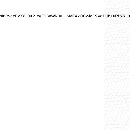
In0sInBvcnRyYWl0X21heF93aWR0aCI6MTAxOCwicG9ydHJhaXRfbWlu