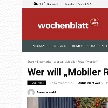
C
30.1
Neumarkt
Sonntag, 9 August 2026
NEUMARKT
REGION
THEMEN
SCHAUFENST
Start
Neumarkt
Wer will „Mobiler Retter“ werden?
Wer will „Mobiler 
27. Dezember 2022
Aktualisiert vor:
27. D
NEUMARKT
Susanne Weigl