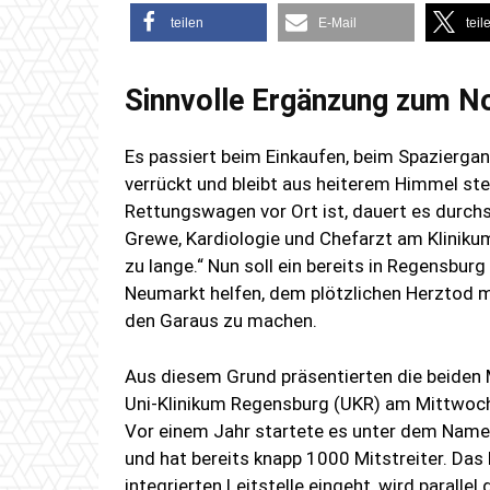
teilen
E-Mail
teil
Sinnvolle Ergänzung zum N
Es passiert beim Einkaufen, beim Spazierg
verrückt und bleibt aus heiterem Himmel steh
Rettungswagen vor Ort ist, dauert es durchs
Grewe, Kardiologie und Chefarzt am Kliniku
zu lange.“ Nun soll ein bereits in Regensbur
Neumarkt helfen, dem plötzlichen Herztod m
den Garaus zu machen.
Aus diesem Grund präsentierten die beiden
Uni-Klinikum Regensburg (UKR) am Mittwoch
Vor einem Jahr startete es unter dem Namen
und hat bereits knapp 1000 Mitstreiter. Das P
integrierten Leitstelle eingeht, wird paralle