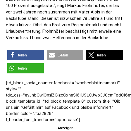
100 Prozent ausgelastet“, sagt Markus Frohnhöfer, der bis
vor zwei Jahren noch zusammen mit Vater Alois in der
Backstube stand. Dieser ist inzwischen 78 Jahre alt und tritt
etwas kürzer, fährt das Brot zum Regionalmarkt und macht
Urlaubsvertretung. Frohnhöfer beschäftigt mittlerweile eine
Verkaufskraft und zwei Helferinnen in der Backstube.
teilen
E-Mail
teilen
teilen
[td_block_social_counter facebook="wochenblattneumarkt"
style=""
tdc_css="eyJhbGwiOnsiZGlzcGxheSI6IiJ9LCJwb3J0cmFpdCI6
block_template_id="td_block_template_8" custom_title="Gib
uns ein "Gefällt mir" auf Facebook und bleibe informiert"
border_color="#aa2926"
f_header_font_transform="uppercase"]
-Anzeigen-