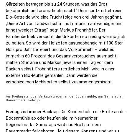
Gärzeiten betragen bis zu 24 Stunden, was das Brot
bekömmlich und aromatisch macht.“ Dem spritzmittelfreien
Bio-Getreide wird eine Fruchtfolge von drei Jahren gegönnt.
„Diese Art von Landwirtschaft ist natürlich aufwendiger und
bringt weniger Ertrag“, sagt Markus Frohnhöfer. Der
Familienbetrieb versucht, die Unkosten so niedrig wie möglich
zu halten. So wird der Holzofen gasunabhängig mit 100 Ster
Holz pro Jahr befeuert und das Vollkornmehl – welches
immerhin 60 Prozent des Gesamtverbrauches ausmacht –
mahlen Stefanie und Markus jeweils einen Tag vor dem
Backen selbst. Frohnhöfers restliches Mehl wird in einer
externen Bio-Mühle gemahlen. Dann werden die
verschiedenen Mehlsorten selbst zusammengemischt.
Am Freitag steht der Verkaufswagen an der Bodenmühle, am Samstag am
Bauernmarkt. Foto: jpl
Freitags ist immer Backtag. Die Kunden holen die Brote an der
Bodenmühle ab oder kaufen sie im Neumarkter
Regionalmarkt. Samstags wird das Brot auf dem
Bauernmarkt feilgeboten. „Mit diesem Konzept sind wir zu