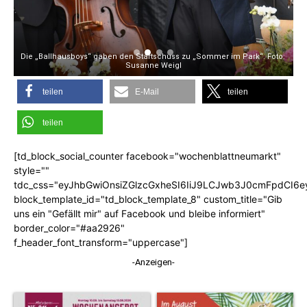
: 
Die „Ballhausboys“ gaben den Startschuss zu „Sommer im Park“. Foto: 
D
Susanne Weigl
teilen
E-Mail
teilen
teilen
[td_block_social_counter facebook="wochenblattneumarkt"
style=""
tdc_css="eyJhbGwiOnsiZGlzcGxheSI6IiJ9LCJwb3J0cmFpdCI6
block_template_id="td_block_template_8" custom_title="Gib
uns ein "Gefällt mir" auf Facebook und bleibe informiert"
border_color="#aa2926"
f_header_font_transform="uppercase"]
-Anzeigen-