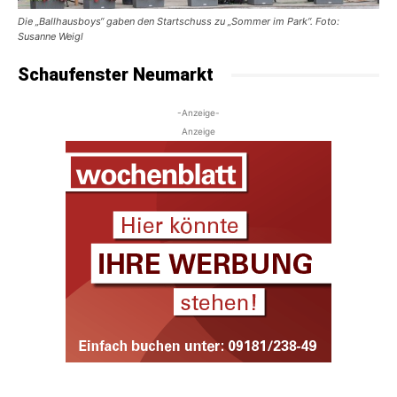
Die „Ballhausboys“ gaben den Startschuss zu „Sommer im Park“. Foto:
Susanne Weigl
Schaufenster Neumarkt
-Anzeige-
Anzeige