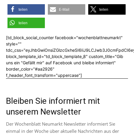
teilen
E-Mail
teilen
teilen
[td_block_social_counter facebook="wochenblattneumarkt"
style=""
tdc_css="eyJhbGwiOnsiZGlzcGxheSI6IiJ9LCJwb3J0cmFpdCI6
block_template_id="td_block_template_8" custom_title="Gib
uns ein "Gefällt mir" auf Facebook und bleibe informiert"
border_color="#aa2926"
f_header_font_transform="uppercase"]
Bleiben Sie informiert mit
unserem Newsletter
Der Wochenblatt Neumarkt Newsletter informiert Sie
einmal in der Woche über aktuelle Nachrichten aus der