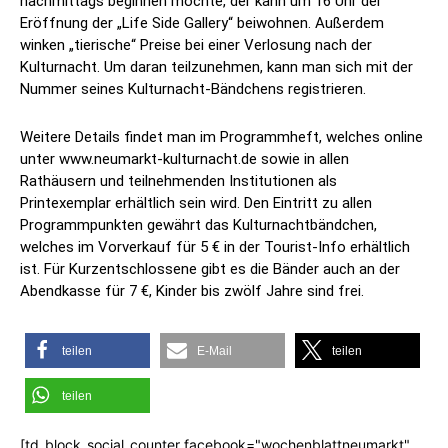
nachmittags beginnen möchte, der kann um 16 Uhr der
Eröffnung der „Life Side Gallery“ beiwohnen. Außerdem
winken „tierische“ Preise bei einer Verlosung nach der
Kulturnacht. Um daran teilzunehmen, kann man sich mit der
Nummer seines Kulturnacht-Bändchens registrieren.
Weitere Details findet man im Programmheft, welches online
unter www.neumarkt-kulturnacht.de sowie in allen
Rathäusern und teilnehmenden Institutionen als
Printexemplar erhältlich sein wird. Den Eintritt zu allen
Programmpunkten gewährt das Kulturnachtbändchen,
welches im Vorverkauf für 5 € in der Tourist-Info erhältlich
ist. Für Kurzentschlossene gibt es die Bänder auch an der
Abendkasse für 7 €, Kinder bis zwölf Jahre sind frei.
teilen
E-Mail
teilen
teilen
[td_block_social_counter facebook="wochenblattneumarkt"