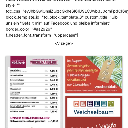
style=""
tdc_css="eyJhbGwiOnsiZGlzcGxheSI6IiJ9LCJwb3J0cmFpdCI6
block_template_id="td_block_template_8" custom_title="Gib
uns ein "Gefällt mir" auf Facebook und bleibe informiert"
border_color="#aa2926"
f_header_font_transform="uppercase"]
-Anzeigen-