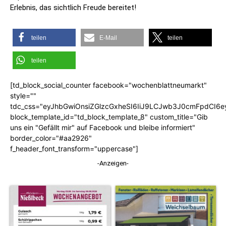
Erlebnis, das sichtlich Freude bereitet!
teilen
E-Mail
teilen
teilen
[td_block_social_counter facebook="wochenblattneumarkt"
style=""
tdc_css="eyJhbGwiOnsiZGlzcGxheSI6IiJ9LCJwb3J0cmFpdCI6
block_template_id="td_block_template_8" custom_title="Gib
uns ein "Gefällt mir" auf Facebook und bleibe informiert"
border_color="#aa2926"
f_header_font_transform="uppercase"]
-Anzeigen-