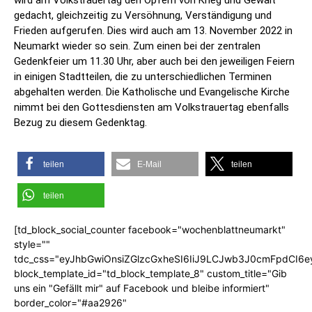
wird am Volkstrauertag den Opfern von Krieg und Gewalt
gedacht, gleichzeitig zu Versöhnung, Verständigung und
Frieden aufgerufen. Dies wird auch am 13. November 2022 in
Neumarkt wieder so sein. Zum einen bei der zentralen
Gedenkfeier um 11.30 Uhr, aber auch bei den jeweiligen Feiern
in einigen Stadtteilen, die zu unterschiedlichen Terminen
abgehalten werden. Die Katholische und Evangelische Kirche
nimmt bei den Gottesdiensten am Volkstrauertag ebenfalls
Bezug zu diesem Gedenktag.
teilen
E-Mail
teilen
teilen
[td_block_social_counter facebook="wochenblattneumarkt"
style=""
tdc_css="eyJhbGwiOnsiZGlzcGxheSI6IiJ9LCJwb3J0cmFpdCI6
block_template_id="td_block_template_8" custom_title="Gib
uns ein "Gefällt mir" auf Facebook und bleibe informiert"
border_color="#aa2926"