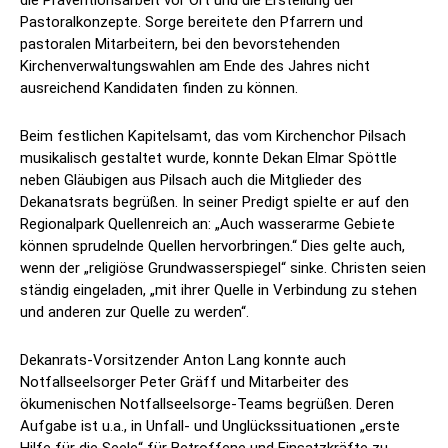
Pastoralkonzepte. Sorge bereitete den Pfarrern und
pastoralen Mitarbeitern, bei den bevorstehenden
Kirchenverwaltungswahlen am Ende des Jahres nicht
ausreichend Kandidaten finden zu können.
Beim festlichen Kapitelsamt, das vom Kirchenchor Pilsach
musikalisch gestaltet wurde, konnte Dekan Elmar Spöttle
neben Gläubigen aus Pilsach auch die Mitglieder des
Dekanatsrats begrüßen. In seiner Predigt spielte er auf den
Regionalpark Quellenreich an: „Auch wasserarme Gebiete
können sprudelnde Quellen hervorbringen.“ Dies gelte auch,
wenn der „religiöse Grundwasserspiegel“ sinke. Christen seien
ständig eingeladen, „mit ihrer Quelle in Verbindung zu stehen
und anderen zur Quelle zu werden“.
Dekanrats-Vorsitzender Anton Lang konnte auch
Notfallseelsorger Peter Gräff und Mitarbeiter des
ökumenischen Notfallseelsorge-Teams begrüßen. Deren
Aufgabe ist u.a., in Unfall- und Unglückssituationen „erste
Hilfe für die Seele“ für Betroffene und Einsatzkräfte zu