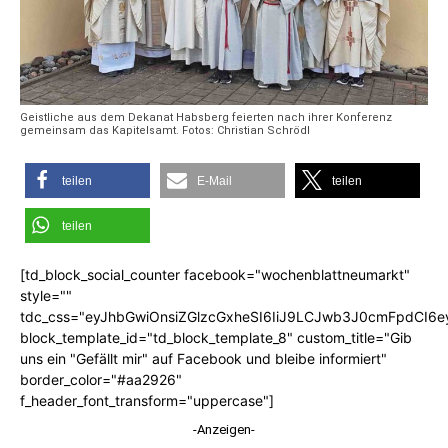
Geistliche aus dem Dekanat Habsberg feierten nach ihrer Konferenz
gemeinsam das Kapitelsamt. Fotos: Christian Schrödl
teilen
E-Mail
teilen
teilen
[td_block_social_counter facebook="wochenblattneumarkt"
style=""
tdc_css="eyJhbGwiOnsiZGlzcGxheSI6IiJ9LCJwb3J0cmFpdCI6
block_template_id="td_block_template_8" custom_title="Gib
uns ein "Gefällt mir" auf Facebook und bleibe informiert"
border_color="#aa2926"
f_header_font_transform="uppercase"]
-Anzeigen-