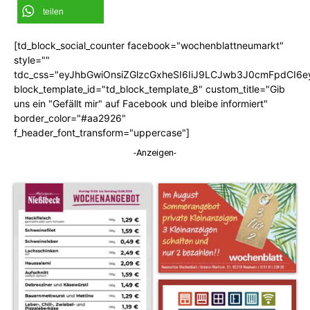
teilen
[td_block_social_counter facebook="wochenblattneumarkt"
style=""
tdc_css="eyJhbGwiOnsiZGlzcGxheSI6IiJ9LCJwb3J0cmFpdCI6
block_template_id="td_block_template_8" custom_title="Gib
uns ein "Gefällt mir" auf Facebook und bleibe informiert"
border_color="#aa2926"
f_header_font_transform="uppercase"]
-Anzeigen-