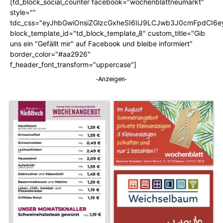
[td_block_social_counter facebook="wochenblattneumarkt"
style=""
tdc_css="eyJhbGwiOnsiZGlzcGxheSI6IiJ9LCJwb3J0cmFpdCI6
block_template_id="td_block_template_8" custom_title="Gib
uns ein "Gefällt mir" auf Facebook und bleibe informiert"
border_color="#aa2926"
f_header_font_transform="uppercase"]
-Anzeigen-