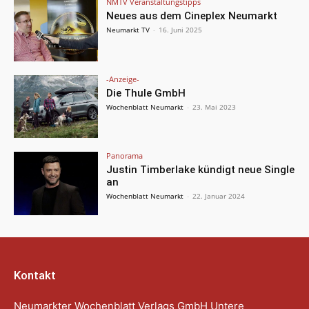
NMTV Veranstaltungstipps
Neues aus dem Cineplex Neumarkt
Neumarkt TV
-
16. Juni 2025
-Anzeige-
Die Thule GmbH
Wochenblatt Neumarkt
-
23. Mai 2023
Panorama
Justin Timberlake kündigt neue Single
an
Wochenblatt Neumarkt
-
22. Januar 2024
Kontakt
Neumarkter Wochenblatt Verlags GmbH Untere