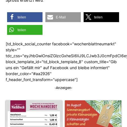
Spross ersetzt wird.
teilen
E-Mail
teilen
teilen
[td_block_social_counter facebook="wochenblattneumarkt"
style=""
tdc_css="eyJhbGwiOnsiZGlzcGxheSI6IiJ9LCJwb3J0cmFpdCI6
block_template_id="td_block_template_8" custom_title="Gib
uns ein "Gefällt mir" auf Facebook und bleibe informiert"
border_color="#aa2926"
f_header_font_transform="uppercase"]
-Anzeigen-